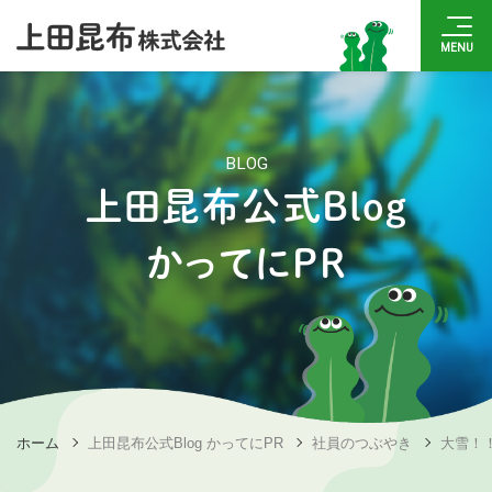
BLOG
上田昆布公式Blog
かってにPR
ホーム
上田昆布公式Blog かってにPR
社員のつぶやき
大雪！